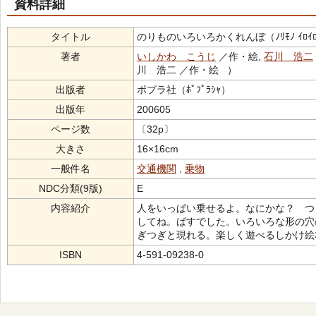
資料詳細
タイトル
のりものいろいろかくれんぼ（ﾉﾘﾓﾉ ｲﾛｲﾛ 
著者
いしかわ こうじ
／作・絵,
石川 浩二
川 浩二 ／作・絵 ）
出版者
ポプラ社（ﾎﾟﾌﾟﾗｼｬ）
出版年
200605
ページ数
〔32p〕
大きさ
16×16cm
一般件名
交通機関
,
乗物
NDC分類(9版)
E
内容紹介
人をいっぱい乗せるよ。なにかな？ つ
してね。ばすでした。いろいろな形の穴
ぎつぎと現れる。楽しく遊べるしかけ絵
ISBN
4-591-09238-0