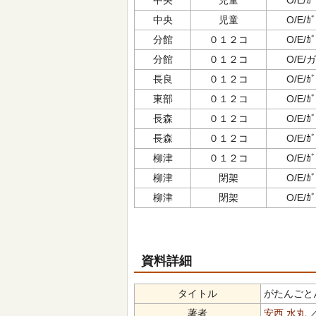
中央
児童
O/E/ｶﾞ
中央
児童
O/E/ｶﾞ
分館
０１２コ
O/E/ｶﾞ
分館
０１２コ
O/E/ガ
長良
０１２コ
O/E/ｶﾞ
東部
０１２コ
O/E/ｶﾞ
長森
０１２コ
O/E/ｶﾞ
長森
０１２コ
O/E/ｶﾞ
柳津
０１２コ
O/E/ｶﾞ
柳津
閉架
O/E/ｶﾞ
柳津
閉架
O/E/ｶﾞ
資料詳細
タイトル
がたんごとんが
著者
安西 水丸
／