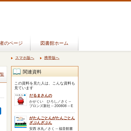
者のページ
図書館ホーム
スマホ版へ
携帯版へ
関連資料
覧
この資料を見た人は、こんな資料も
見ています
だるまさんの
かがくい ひろし／さく --
ブロンズ新社 -- 200808 -- E
がたんごとんがたんごとん
ざぶんざぶん
安西 水丸／さく -- 福音館書