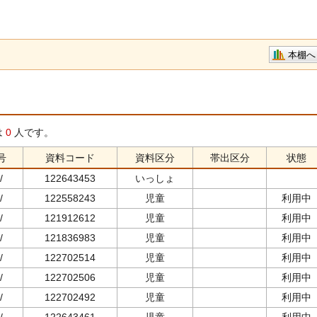
本棚へ
は
0
人です。
号
資料コード
資料区分
帯出区分
状態
/
122643453
いっしょ
/
122558243
児童
利用中
/
121912612
児童
利用中
/
121836983
児童
利用中
/
122702514
児童
利用中
/
122702506
児童
利用中
/
122702492
児童
利用中