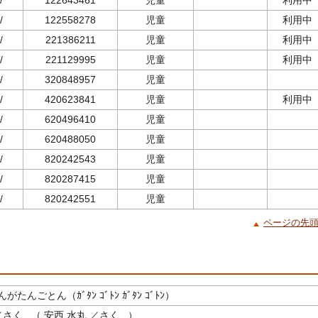
/
122643461
児童
利用中
/
122558278
児童
利用中
/
221386211
児童
利用中
/
221129995
児童
利用中
/
320848957
児童
/
420623841
児童
利用中
/
620496410
児童
/
620488050
児童
/
820242543
児童
/
820287415
児童
/
820242551
児童
ページの先
たんごとん（ｶﾞﾀﾝ ｺﾞﾄﾝ ｶﾞﾀﾝ ｺﾞﾄﾝ）
さく （ 安西 水丸 ／さく ）