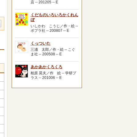
店 -- 201205 -- E
くだものいろいろかくれん
ぼ
いしかわ こうじ／作・絵 --
ポプラ社 -- 200807 -- E
くっついた
三浦 太郎／作・絵 -- こぐ
ま社 -- 200508 -- E
あかあかくろくろ
柏原 晃夫／作 絵 -- 学研プ
ラス -- 201006 -- E