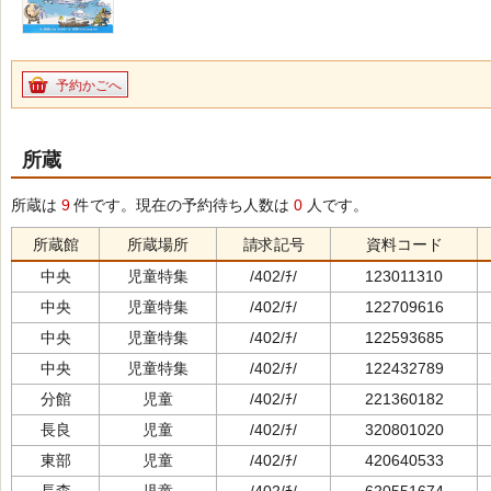
予約かごへ
所蔵
所蔵は
9
件です。現在の予約待ち人数は
0
人です。
所蔵館
所蔵場所
請求記号
資料コード
中央
児童特集
/402/ﾁ/
123011310
中央
児童特集
/402/ﾁ/
122709616
中央
児童特集
/402/ﾁ/
122593685
中央
児童特集
/402/ﾁ/
122432789
分館
児童
/402/ﾁ/
221360182
長良
児童
/402/ﾁ/
320801020
東部
児童
/402/ﾁ/
420640533