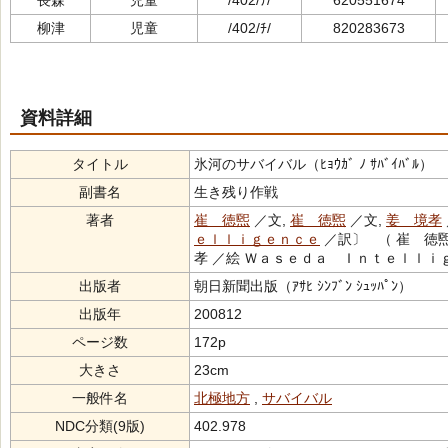
長森
児童
/402/ﾁ/
620551674
柳津
児童
/402/ﾁ/
820283673
資料詳細
タイトル
氷河のサバイバル（ﾋｮｳｶﾞ ﾉ ｻﾊﾞｲﾊﾞﾙ）
副書名
生き残り作戦
著者
崔 徳煕
／文,
崔 徳煕
／文,
姜 境孝
ｅｌｌｉｇｅｎｃｅ
／訳〕 （ 崔 徳煕
孝 ／絵 Ｗａｓｅｄａ Ｉｎｔｅｌｌｉ
出版者
朝日新聞出版（ｱｻﾋ ｼﾝﾌﾞﾝ ｼｭｯﾊﾟﾝ）
出版年
200812
ページ数
172p
大きさ
23cm
一般件名
北極地方
,
サバイバル
NDC分類(9版)
402.978