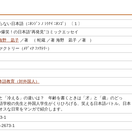
い日本語（ﾆﾎﾝｼﾞﾝ ﾉ ｼﾗﾅｲ ﾆﾎﾝｺﾞ） 〔１〕
×爆笑！の日本語“再発見”コミックエッセイ
海野 凪子
／著 （ 蛇蔵 ／著 海野 凪子 ／著 ）
トリー（ﾒﾃﾞｨｱ ﾌｧｸﾄﾘｰ）
本語教育（対外国人）
と「冷える」の違いは？ 年齢を書くときは「才」と「歳」のどっ
語学校の先生と外国人学生がくりひろげる、笑える日本語バトル。日本
オスな日常をマンガで紹介します。
3-1
-2673-1