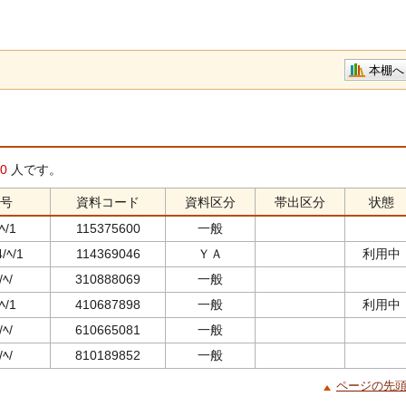
本棚へ
0
人です。
号
資料コード
資料区分
帯出区分
状態
ﾍ/1
115375600
一般
/ﾍ/1
114369046
ＹＡ
利用中
/ﾍ/
310888069
一般
ﾍ/1
410687898
一般
利用中
/ﾍ/
610665081
一般
/ﾍ/
810189852
一般
ページの先