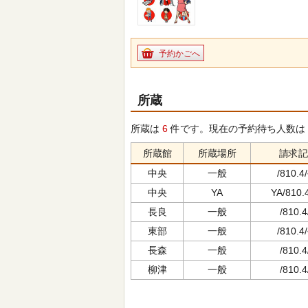
予約かごへ
所蔵
所蔵は
6
件です。現在の予約待ち人数は
所蔵館
所蔵場所
請求記
中央
一般
/810.4/
中央
YA
YA/810.4
長良
一般
/810.4
東部
一般
/810.4/
長森
一般
/810.4
柳津
一般
/810.4