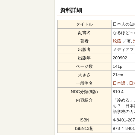
資料詳細
タイトル
日本人の知らな
副書名
なるほど～
著者
蛇蔵
／著,
出版者
メディアファク
出版年
200902
ページ数
141p
大きさ
21cm
一般件名
日本語
,
日
NDC分類(9版)
810.4
内容紹介
「冷める」
ち？ 日本
語学校のカ
ISBN
4-8401-267
ISBN13桁
978-4-8401