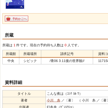
予約かごへ
所蔵
所蔵は
1
件です。現在の予約待ち人数は
0
人です。
所蔵館
所蔵場所
請求記号
資料
中央
シビック
/青06 3.11後の世界観//
11715
資料詳細
タイトル
こんな夜は（ｺﾝﾅ ﾖﾙ ﾜ）
著者
小川 糸
／〔著〕 （ 小川 糸 ／〔著
出版者
幻冬舎（ｹﾞﾝﾄｳｼｬ）