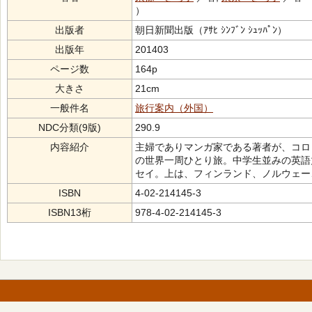
）
出版者
朝日新聞出版（ｱｻﾋ ｼﾝﾌﾞﾝ ｼｭｯﾊﾟﾝ）
出版年
201403
ページ数
164p
大きさ
21cm
一般件名
旅行案内（外国）
NDC分類(9版)
290.9
内容紹介
主婦でありマンガ家である著者が、コロ
の世界一周ひとり旅。中学生並みの英語
セイ。上は、フィンランド、ノルウェー
ISBN
4-02-214145-3
ISBN13桁
978-4-02-214145-3