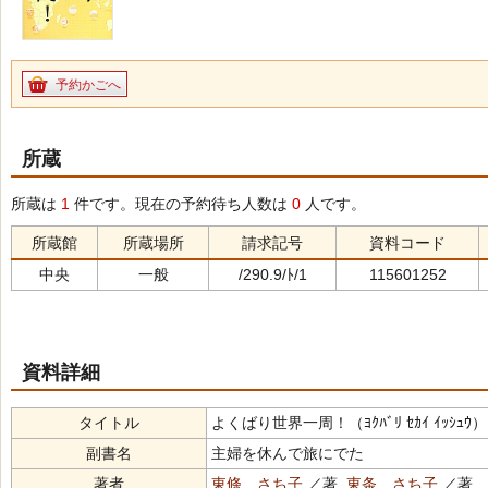
予約かごへ
所蔵
所蔵は
1
件です。現在の予約待ち人数は
0
人です。
所蔵館
所蔵場所
請求記号
資料コード
中央
一般
/290.9/ﾄ/1
115601252
資料詳細
タイトル
よくばり世界一周！（ﾖｸﾊﾞﾘ ｾｶｲ ｲｯｼｭｳ）
副書名
主婦を休んで旅にでた
著者
東條 さち子
／著,
東条 さち子
／著 