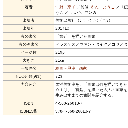
著者
中野 京子
／監修,
かん ようこ
／〔ほ
うこ ／〔ほか〕マンガ ）
出版者
美術出版社（ﾋﾞｼﾞｭﾂ ｼｭｯﾊﾟﾝｼｬ）
出版年
201410
巻の書名
「宮廷」を描いた画家
巻の副書名
ベラスケス／ヴァン・ダイク／ゴヤ／ダ
ページ数
219p
大きさ
21cm
一般件名
絵画－歴史
,
画家
NDC分類(9版)
723
内容紹介
西洋美術史を、「画家は何を描いてきた
０１は、「宮廷」を描いた５人の画家を
生み出すまでの奮闘を紹介する。
ISBN
4-568-26013-7
ISBN13桁
978-4-568-26013-7