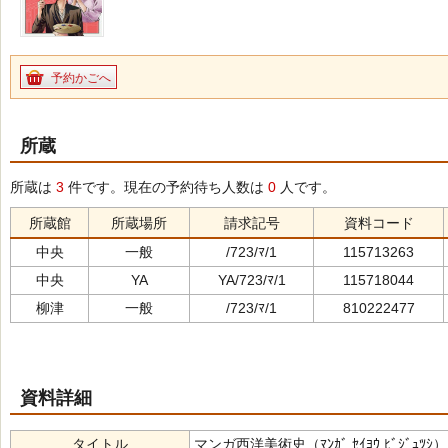
予約かごへ
所蔵
所蔵は
3
件です。現在の予約待ち人数は
0
人です。
所蔵館
所蔵場所
請求記号
資料コード
中央
一般
/723/ﾏ/1
115713263
中央
YA
YA/723/ﾏ/1
115718044
柳津
一般
/723/ﾏ/1
810222477
資料詳細
タイトル
マンガ西洋美術史（ﾏﾝｶﾞ ｾｲﾖｳ ﾋﾞｼﾞｭﾂｼ