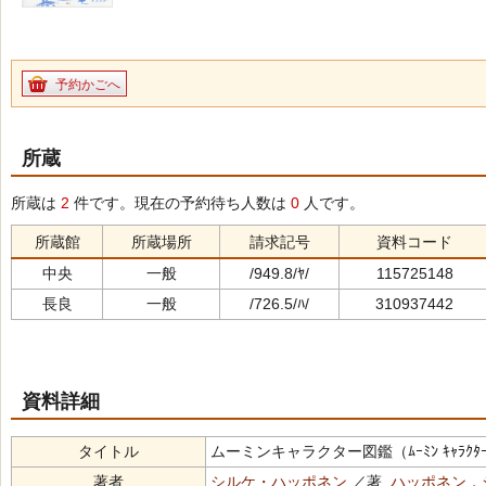
予約かごへ
所蔵
所蔵は
2
件です。現在の予約待ち人数は
0
人です。
所蔵館
所蔵場所
請求記号
資料コード
中央
一般
/949.8/ﾔ/
115725148
長良
一般
/726.5/ﾊ/
310937442
資料詳細
タイトル
ムーミンキャラクター図鑑（ﾑｰﾐﾝ ｷｬﾗｸﾀｰ 
著者
シルケ・ハッポネン
／著,
ハッポネン，