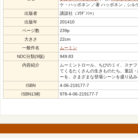
ケ・ハッポネン ／著 ハッポネン，シルケ
出版者
講談社（ｺｳﾀﾞﾝｼｬ）
出版年
201410
ページ数
239p
大きさ
22cm
一般件名
ムーミン
NDC分類(9版)
949.83
内容紹介
ムーミントロール、ちびのミイ、スナフ
てくるたくさんの生きものたち。童話・
ーを、さまざまな登場シーンを盛り込み
ISBN
4-06-219177-7
ISBN13桁
978-4-06-219177-7