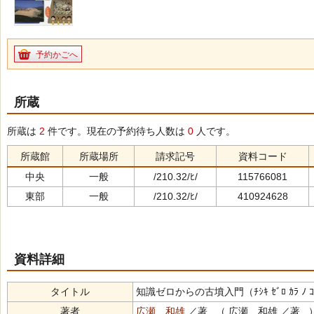
予約かごへ
所蔵
所蔵は
2
件です。現在の予約待ち人数は
0
人です。
所蔵館
所蔵場所
請求記号
資料コード
中央
一般
/210.32/ﾋ/
115766081
東部
一般
/210.32/ﾋ/
410924628
資料詳細
タイトル
知識ゼロからの古墳入門（ﾁｼｷ ｾﾞﾛ ｶﾗ ﾉ ｺﾌ
著者
広瀬 和雄
／著 （ 広瀬 和雄 ／著 