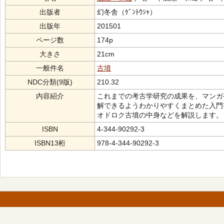
出版者
幻冬舎（ｹﾞﾝﾄｳｼｬ）
出版年
201501
ページ数
174p
大きさ
21cm
一般件名
古墳
NDC分類(9版)
210.32
内容紹介
これまでの考古学研究の成果を、マンガ
解できるようわかりやすくまとめた入門
オドロク古墳の中身などを解説します。
ISBN
4-344-90292-3
ISBN13桁
978-4-344-90292-3