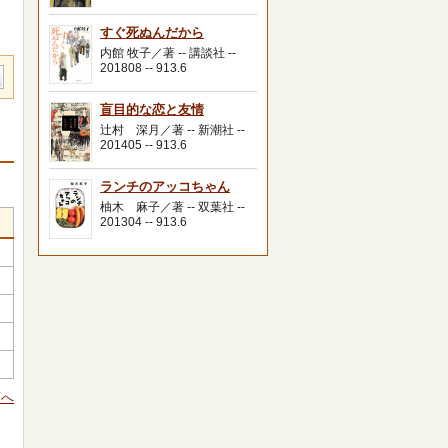
すぐ死ぬんだから
内館 牧子／著 -- 講談社 --
201808 -- 913.6
盲目的な恋と友情
辻村 深月／著 -- 新潮社 --
201405 -- 913.6
ランチのアッコちゃん
柚木 麻子／著 -- 双葉社 --
201304 -- 913.6
頭へ