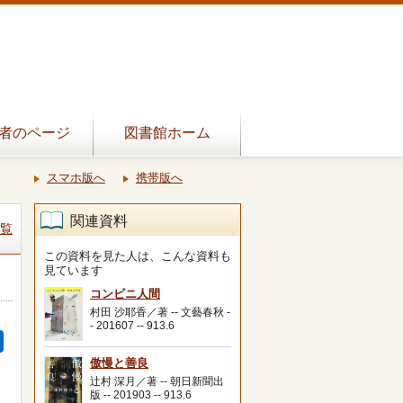
者のページ
図書館ホーム
スマホ版へ
携帯版へ
関連資料
覧
この資料を見た人は、こんな資料も
見ています
コンビニ人間
村田 沙耶香／著 -- 文藝春秋 -
- 201607 -- 913.6
傲慢と善良
辻村 深月／著 -- 朝日新聞出
版 -- 201903 -- 913.6