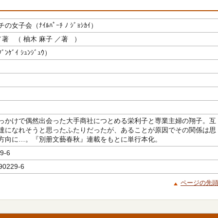
女子会（ﾅｲﾙﾊﾟｰﾁ ﾉ ｼﾞｮｼｶｲ）
著 （ 柚木 麻子 ／著 ）
ｹﾞｲ ｼｭﾝｼﾞｭｳ）
っかけで偶然出会った大手商社につとめる栄利子と専業主婦の翔子。互
達になれそうと思ったふたりだったが、あることが原因でその関係は思
方向に…。『別册文藝春秋』連載をもとに単行本化。
9-6
90229-6
ページの先