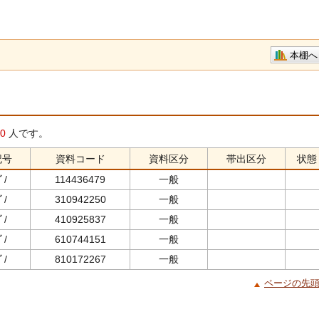
本棚へ
0
人です。
記号
資料コード
資料区分
帯出区分
状態
ﾞ/
114436479
一般
ﾞ/
310942250
一般
ﾞ/
410925837
一般
ﾞ/
610744151
一般
ﾞ/
810172267
一般
ページの先