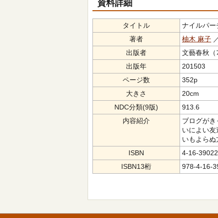
資料詳細
タイトル
ナイルパーチの
著者
柚木 麻子
／
出版者
文藝春秋（ﾌﾞﾝ
出版年
201503
ページ数
352p
大きさ
20cm
NDC分類(9版)
913.6
内容紹介
ブログがき
いによい友
いもよらぬ
ISBN
4-16-39022
ISBN13桁
978-4-16-3