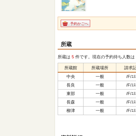
予約かごへ
所蔵
所蔵は
5
件です。現在の予約待ち人数は
所蔵館
所蔵場所
請求
中央
一般
/F/ﾕｽ
長良
一般
/F/ﾕｽ
東部
一般
/F/ﾕｽ
長森
一般
/F/ﾕｽ
柳津
一般
/F/ﾕｽ