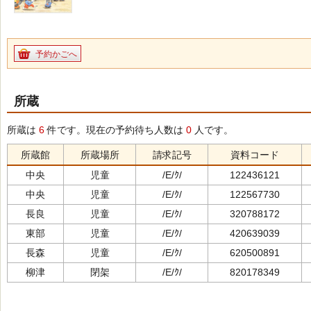
予約かごへ
所蔵
所蔵は
6
件です。現在の予約待ち人数は
0
人です。
所蔵館
所蔵場所
請求記号
資料コード
中央
児童
/E/ｸ/
122436121
中央
児童
/E/ｸ/
122567730
長良
児童
/E/ｸ/
320788172
東部
児童
/E/ｸ/
420639039
長森
児童
/E/ｸ/
620500891
柳津
閉架
/E/ｸ/
820178349