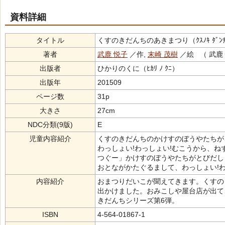
資料詳細
タイトル
くすのきだんちのあきまつり（ｸｽﾉｷ ﾀﾞﾝﾁ ﾉ
著者
武鹿 悦子
／作,
末崎 茂樹
／絵 （ 武鹿 
出版者
ひかりのくに（ﾋｶﾘ ﾉ ｸﾆ）
出版年
201509
ページ数
31p
大きさ
27cm
NDC分類(9版)
E
児童内容紹介
くすのきだんちのかけすのぼうやたちが
わっしょい!わっしょい!むこうから、
つぐー」かけすのぼうやたちがとびだし
おとながかたぐるまして、わっしょい!
内容紹介
おまつりだいこが聞えてきます。くすの
出かけました。おみこしや屋台店が出て
きだんちシリーズ第6弾。
ISBN
4-564-01867-1