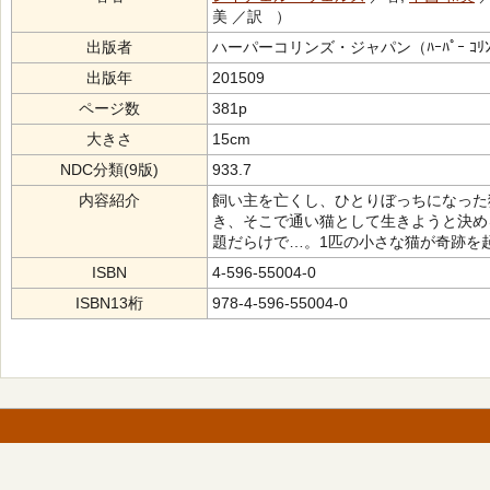
美 ／訳 ）
出版者
ハーパーコリンズ・ジャパン（ﾊｰﾊﾟｰ ｺﾘﾝｽﾞ
出版年
201509
ページ数
381p
大きさ
15cm
NDC分類(9版)
933.7
内容紹介
飼い主を亡くし、ひとりぼっちになった
き、そこで通い猫として生きようと決め
題だらけで…。1匹の小さな猫が奇跡を
ISBN
4-596-55004-0
ISBN13桁
978-4-596-55004-0