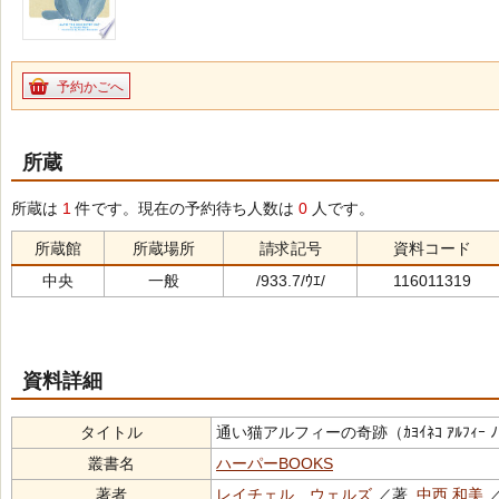
予約かごへ
所蔵
所蔵は
1
件です。現在の予約待ち人数は
0
人です。
所蔵館
所蔵場所
請求記号
資料コード
中央
一般
/933.7/ｳｴ/
116011319
資料詳細
タイトル
通い猫アルフィーの奇跡（ｶﾖｲﾈｺ ｱﾙﾌｨｰ ﾉ 
叢書名
ハーパーBOOKS
著者
レイチェル ウェルズ
／著,
中西 和美
／