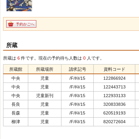
予約かごへ
所蔵
所蔵は
6
件です。現在の予約待ち人数は
0
人です。
所蔵館
所蔵場所
請求記号
資料コード
中央
児童
/F/ﾎﾈ/15
122866924
中央
児童
/F/ﾎﾈ/15
122443713
中央
児童新刊
/F/ﾎﾈ/15
122933133
長良
児童
/F/ﾎﾈ/15
320833836
長森
児童
/F/ﾎﾈ/15
620519193
柳津
児童
/F/ﾎﾈ/15
820272604