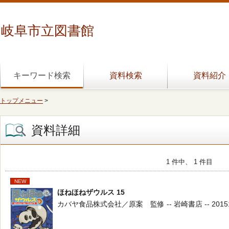
岐阜市立図書館
キーワード検索
資料検索
資料紹介
トップメニュー
>
資料詳細
1 件中、 1 件目
NEW
ほねほねザウルス 15
カバヤ食品株式会社／原案 監修 -- 岩崎書店 -- 201511 