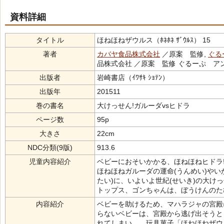
資料詳細
タイトル
ほねほねザウルス（ﾎﾈﾎﾈ ｻﾞｳﾙｽ） 15
著者
カバヤ食品株式会社
／原案 監修,
ぐる
品株式会社 ／原案 監修 ぐるーぷ ア
出版者
岩崎書店（ｲﾜｻｷ ｼｮﾃﾝ）
出版年
201511
巻の書名
大けっせん!ガルーダvsヒドラ
ページ数
95p
大きさ
22cm
NDC分類(9版)
913.6
児童内容紹介
ベビーにおそいかかる、ほねほねヒドラ
ほねほねガルーダの運命(うんめい)やい
たい)に、いよいよ世紀(せいき)の大け
トップス、ゴンちゃんは、ぼうけんのた
内容紹介
ベビーを助けるため、マハラジャの宮殿
らないベビーは、宮殿から逃げ出そうと
れてしまい…。玩具菓子「ほねほねザウ