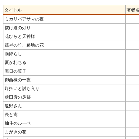
タイトル
著者
ミカリバアサマの夜
抜け道の灯り
花びらと天神様
襦袢の竹、路地の花
雨降らし
夏が朽ちる
晦日の菓子
御酉様の一夜
煤払いと討ち入り
猿田彦の足跡
遠野さん
長と嵩
抽斗のルーペ
まがきの花