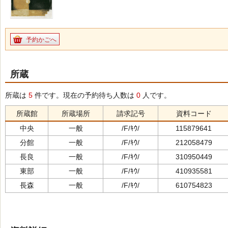
予約かごへ
所蔵
所蔵は
5
件です。現在の予約待ち人数は
0
人です。
所蔵館
所蔵場所
請求記号
資料コード
中央
一般
/F/ｷｳ/
115879641
分館
一般
/F/ｷｳ/
212058479
長良
一般
/F/ｷｳ/
310950449
東部
一般
/F/ｷｳ/
410935581
長森
一般
/F/ｷｳ/
610754823