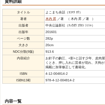
資料詳細
タイトル
よこまち余話（ﾖｺﾏﾁ ﾖﾜ）
著者
木内 昇
／著 （ 木内 昇 ／著 ）
出版者
中央公論新社（ﾁｭｳｵｳ ｺｳﾛﾝ ｼﾝｼｬ）
出版年
201601
ページ数
282p
大きさ
20cm
NDC分類(9版)
913.6
内容紹介
お針子の齣江、<影>と話す少年、皮肉
くとき、押し入れに芸者が現れ、天狗が
掲載に加筆修正して書籍化。
ISBN
4-12-004814-2
ISBN13桁
978-4-12-004814-2
内容一覧