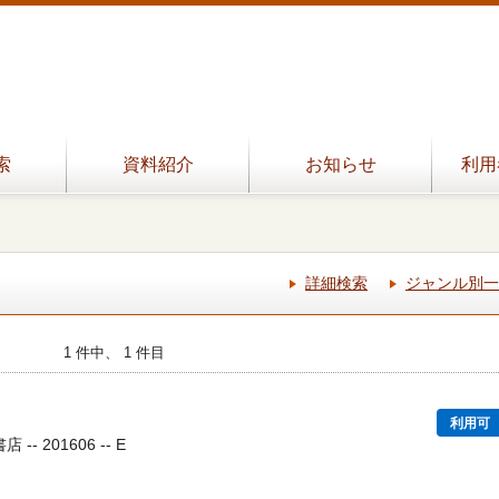
索
資料紹介
お知らせ
利用
詳細検索
ジャンル別一
1 件中、 1 件目
利用可
-- 201606 -- E