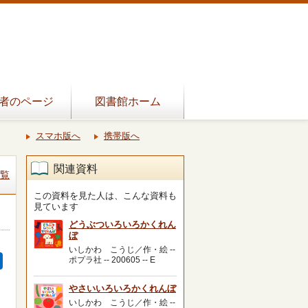
者のページ
図書館ホーム
スマホ版へ
携帯版へ
関連資料
覧
この資料を見た人は、こんな資料も
見ています
どうぶついろいろかくれん
ぼ
いしかわ こうじ／作・絵 --
ポプラ社 -- 200605 -- E
やさいいろいろかくれんぼ
いしかわ こうじ／作・絵 --