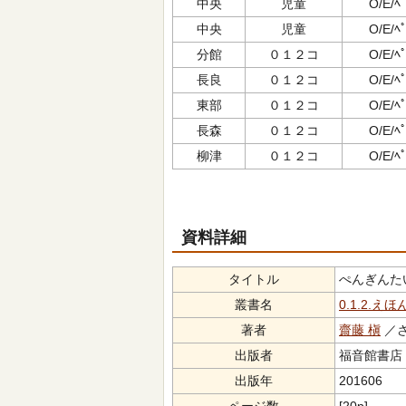
中央
児童
O/E/ﾍﾟ
中央
児童
O/E/ﾍﾟ
分館
０１２コ
O/E/ﾍﾟ
長良
０１２コ
O/E/ﾍﾟ
東部
０１２コ
O/E/ﾍﾟ
長森
０１２コ
O/E/ﾍﾟ
柳津
０１２コ
O/E/ﾍﾟ
資料詳細
タイトル
ぺんぎんたいそ
叢書名
0.1.2.えほ
著者
齋藤 槇
／さ
出版者
福音館書店（ﾌ
出版年
201606