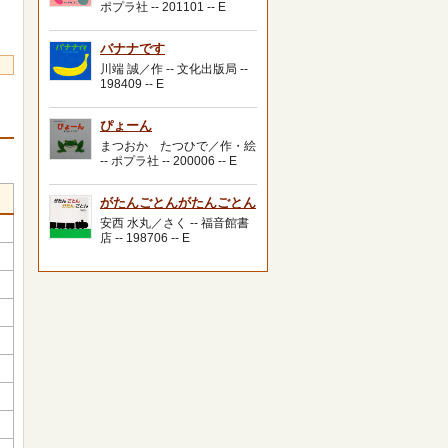
ポプラ社 -- 201101 -- E
バナナです
川端 誠／作 -- 文化出版局 --
198409 -- E
ぴょーん
まつおか たつひで／作・絵
-- ポプラ社 -- 200006 -- E
がたんごとんがたんごとん
安西 水丸／さく -- 福音館書
店 -- 198706 -- E