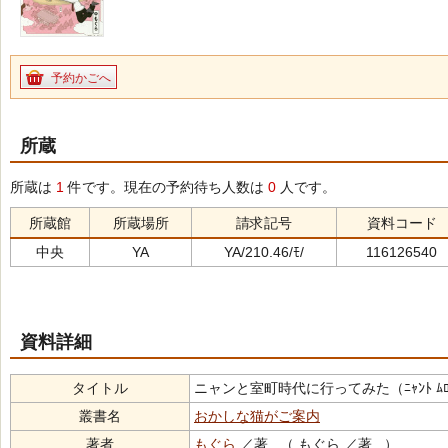
予約かごへ
所蔵
所蔵は
1
件です。現在の予約待ち人数は
0
人です。
所蔵館
所蔵場所
請求記号
資料コード
中央
YA
YA/210.46/ﾓ/
116126540
資料詳細
タイトル
ニャンと室町時代に行ってみた（ﾆｬﾝﾄ ﾑﾛﾏﾁ ｼ
叢書名
おかしな猫がご案内
著者
もぐら
／著 （ もぐら ／著 ）