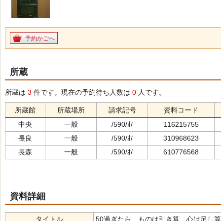
予約かごへ
所蔵
所蔵は
3
件です。現在の予約待ち人数は
0
人です。
所蔵館
所蔵場所
請求記号
資料コード
中央
一般
/590/ｵ/
116215755
長良
一般
/590/ｵ/
310968623
長森
一般
/590/ｵ/
610776568
資料詳細
タイトル
50過ぎたら、ものは引き算、心は足し算（ｺﾞｼﾞｭｳ ｽ