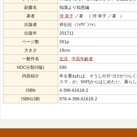
副書名
知識より知恵編
著者
沖 幸子
／著 （ 沖 幸子 ／著 ）
出版者
祥伝社（ｼｮｳﾃﾞﾝｼｬ）
出版年
201711
ページ数
261p
大きさ
19cm
一般件名
生活
,
中高年齢者
NDC分類(9版)
590
内容紹介
年を重ねれば、そうじや片づけがつらく
スマ」が、50代からはじめたい、暮ら
ISBN
4-396-61618-2
ISBN13桁
978-4-396-61618-2