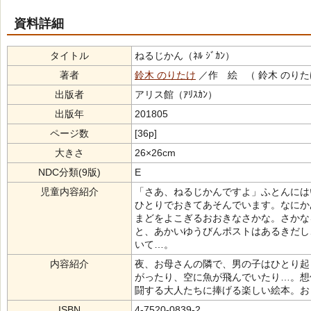
資料詳細
タイトル
ねるじかん（ﾈﾙ ｼﾞｶﾝ）
著者
鈴木 のりたけ
／作 絵 （ 鈴木 のりた
出版者
アリス館（ｱﾘｽｶﾝ）
出版年
201805
ページ数
[36p]
大きさ
26×26cm
NDC分類(9版)
E
児童内容紹介
「さあ、ねるじかんですよ」ふとんには
ひとりでおきてあそんでいます。なにか
まどをよこぎるおおきなさかな。さかな
と、あかいゆうびんポストはあるきだし
いて…。
内容紹介
夜、お母さんの隣で、男の子はひとり起
がったり、空に魚が飛んでいたり…。想
闘する大人たちに捧げる楽しい絵本。お
ISBN
4-7520-0839-2