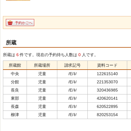
予約かごへ
所蔵
所蔵は
6
件です。現在の予約待ち人数は
0
人です。
所蔵館
所蔵場所
請求記号
資料コード
中央
児童
/E/ﾈ/
122615140
分館
児童
/E/ﾈ/
221353070
長良
児童
/E/ﾈ/
320436985
東部
児童
/E/ﾈ/
420620141
長森
児童
/E/ﾈ/
620522895
柳津
児童
/E/ﾈ/
820253154