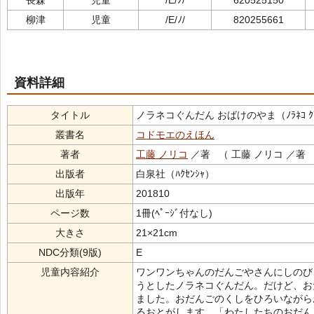
長森
児童
/E/ﾉ/
620525150
柳津
児童
/E/ﾉ/
820255661
資料詳細
タイトル
ノラネコぐんだん おばけのやま（ﾉﾗﾈｺ ｸﾞﾝﾀﾞ
叢書名
コドモエのえほん
著者
工藤 ノリコ
／著 （ 工藤 ノリコ ／著
出版者
白泉社（ﾊｸｾﾝｼｬ）
出版年
201810
ページ数
1冊(ﾍﾟｰｼﾞ付なし)
大きさ
21×21cm
NDC分類(9版)
E
児童内容紹介
ワンワンちゃんのだんごやさんにしのび
うとしたノラネコぐんだん。だけど、お
ました。おだんごのくしをひろいながら
るおとがします。「わたしたちのおだん