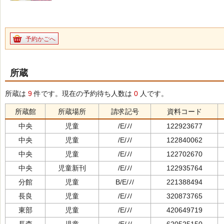
予約かごへ
所蔵
所蔵は
9
件です。現在の予約待ち人数は
0
人です。
所蔵館
所蔵場所
請求記号
資料コード
中央
児童
/E/ﾉ/
122923677
中央
児童
/E/ﾉ/
122840062
中央
児童
/E/ﾉ/
122702670
中央
児童新刊
/E/ﾉ/
122935764
分館
児童
B/E/ﾉ/
221388494
長良
児童
/E/ﾉ/
320873765
東部
児童
/E/ﾉ/
420649719