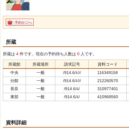
予約かごへ
所蔵
所蔵は
4
件です。現在の予約待ち人数は
0
人です。
所蔵館
所蔵場所
請求記号
資料コード
中央
一般
/914.6/ﾑﾗ/
116349158
分館
一般
/914.6/ﾑﾗ/
212260570
長良
一般
/914.6/ﾑ/
310977401
東部
一般
/914.6/ﾑ/
410968560
資料詳細