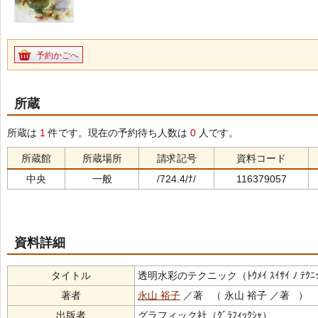
予約かごへ
所蔵
所蔵は
1
件です。現在の予約待ち人数は
0
人です。
所蔵館
所蔵場所
請求記号
資料コード
中央
一般
/724.4/ﾅ/
116379057
資料詳細
タイトル
透明水彩のテクニック（ﾄｳﾒｲ ｽｲｻｲ ﾉ ﾃｸ
著者
永山 裕子
／著 （ 永山 裕子 ／著 ）
出版者
グラフィック社（ｸﾞﾗﾌｨｯｸｼｬ）