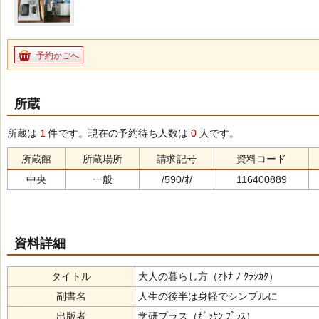
予約かごへ
所蔵
所蔵は
1
件です。現在の予約待ち人数は
0
人です。
所蔵館
所蔵場所
請求記号
資料コード
中央
一般
/590/ｵ/
116400889
資料詳細
タイトル
大人の暮らし方（ｵﾄﾅ ﾉ ｸﾗｼｶﾀ）
副書名
人生の後半は身軽でシンプルに
出版者
学研プラス（ｶﾞｯｹﾝ ﾌﾟﾗｽ）