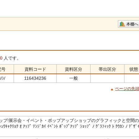
本棚へ
0
人です。
記号
資料コード
資料区分
帯出区分
状態
/ｼ/
116434236
一般
ページの先
ップ!展示会・イベント・ポップアップショップのグラフィックと空間の
ｸﾘｮｸ ｵ ｱｯﾌﾟ ﾃﾝｼﾞｶｲ ｲﾍﾞﾝﾄ ﾎﾟｯﾌﾟｱｯﾌﾟ ｼｮｯﾌﾟ ﾉ ｸﾞﾗﾌｨｯｸ ﾄ ｸｳｶﾝ ﾉ ﾃﾞｻﾞ