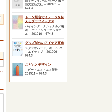
日本デザインセンター／編 --
誠文堂新光社 -- 202101 --
674.3
トーン別色でイメージを伝
えるグラフィックス
パイインターナショナル／編
著 -- パイインターナショナ
ル -- 201910 -- 674.3
グッズ制作のアイデア事典
スタジオハード／著 -- SBク
リエイティブ -- 201906 --
674.3
こどもとデザイン
-- ビー・エヌ・エヌ新社 --
頭へ
201511 -- 674.3
ｲ