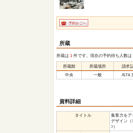
予約かごへ
所蔵
所蔵は
1
件です。現在の予約待ち人数は
所蔵館
所蔵場所
請求
中央
一般
/674.3
資料詳細
タイトル
集客力をア
デザイン（ｼｭｳｷｬ
ﾝ）