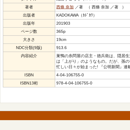
著者
西條 奈加
／著 （ 西條 奈加 ／著 ）
出版者
KADOKAWA（ｶﾄﾞｶﾜ）
出版年
201903
ページ数
365p
大きさ
19cm
NDC分類(9版)
913.6
内容紹介
巣鴨の糸問屋の店主・徳兵衛は、隠居生
は「上がり」のようなもの。だが、孫の
忙しい日々が始まった! 『公明新聞』連
ISBN
4-04-106755-0
ISBN13桁
978-4-04-106755-0