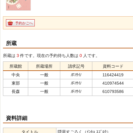
予約かごへ
所蔵
所蔵は
3
件です。現在の予約待ち人数は
0
人です。
所蔵館
所蔵場所
請求記号
資料コード
中央
一般
/F/ｻｲ/
116424419
東部
一般
/F/ｻｲ/
410974544
長森
一般
/F/ｻｲ/
610793586
資料詳細
タイトル
隠居すごろく（ｲﾝｷｮ ｽｺﾞﾛｸ）