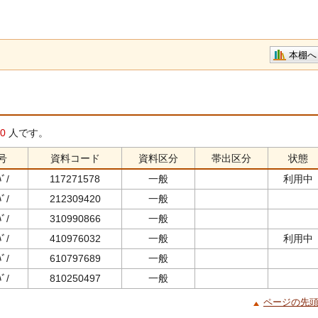
本棚へ
0
人です。
号
資料コード
資料区分
帯出区分
状態
ﾊﾞ/
117271578
一般
利用中
ﾊﾞ/
212309420
一般
ﾊﾞ/
310990866
一般
ﾊﾞ/
410976032
一般
利用中
ﾊﾞ/
610797689
一般
ﾊﾞ/
810250497
一般
ページの先