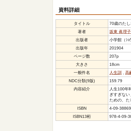
資料詳細
タイトル
70歳のたしなみ
著者
坂東 眞理子
出版者
小学館（ｼｮｳ
出版年
201904
ページ数
207p
大きさ
18cm
一般件名
人生訓
,
高
NDC分類(9版)
159.79
内容紹介
人生100
ぎすぎない
ための、た
ISBN
4-09-38869
ISBN13桁
978-4-09-3