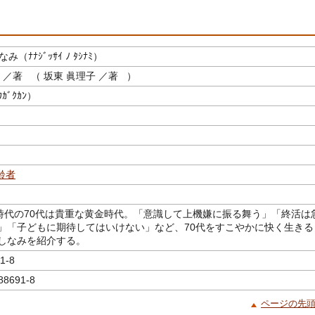
（ﾅﾅｼﾞｯｻｲ ﾉ ﾀｼﾅﾐ）
／著 （ 坂東 眞理子 ／著 ）
ｶﾞｸｶﾝ）
齢者
年時代の70代は貴重な黄金時代。「意識して上機嫌に振る舞う」「終活は
」「子どもに期待してはいけない」など、70代をすこやかに快く生きる
しなみを紹介する。
1-8
88691-8
ページの先