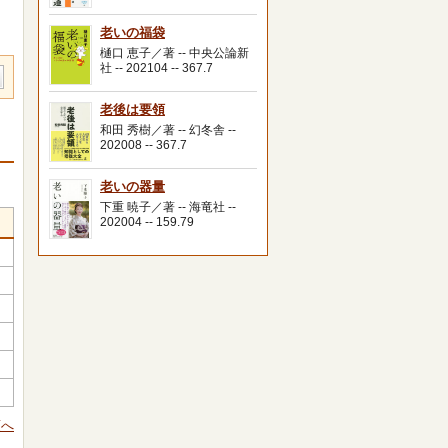
老いの福袋
樋口 恵子／著 -- 中央公論新
社 -- 202104 -- 367.7
老後は要領
和田 秀樹／著 -- 幻冬舎 --
202008 -- 367.7
老いの器量
下重 暁子／著 -- 海竜社 --
202004 -- 159.79
頭へ