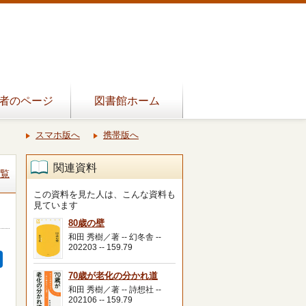
者のページ
図書館ホーム
スマホ版へ
携帯版へ
関連資料
覧
この資料を見た人は、こんな資料も
見ています
80歳の壁
和田 秀樹／著 -- 幻冬舎 --
202203 -- 159.79
70歳が老化の分かれ道
和田 秀樹／著 -- 詩想社 --
202106 -- 159.79