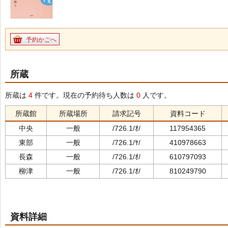
予約かごへ
所蔵
所蔵は
4
件です。現在の予約待ち人数は
0
人です。
所蔵館
所蔵場所
請求記号
資料コード
中央
一般
/726.1/ｵ/
117954365
東部
一般
/726.1/ﾔ/
410978663
長森
一般
/726.1/ｵ/
610797093
柳津
一般
/726.1/ｵ/
810249790
資料詳細