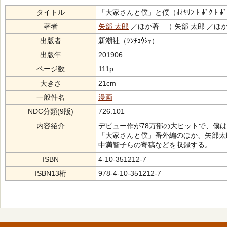
タイトル
「大家さんと僕」と僕（ｵｵﾔｻﾝ ﾄ ﾎﾞｸ ﾄ ﾎ
著者
矢部 太郎
／ほか著 （ 矢部 太郎 ／ほ
出版者
新潮社（ｼﾝﾁｮｳｼｬ）
出版年
201906
ページ数
111p
大きさ
21cm
一般件名
漫画
NDC分類(9版)
726.101
内容紹介
デビュー作が78万部の大ヒットで、僕
「大家さんと僕」番外編のほか、矢部太
中満智子らの寄稿などを収録する。
ISBN
4-10-351212-7
ISBN13桁
978-4-10-351212-7