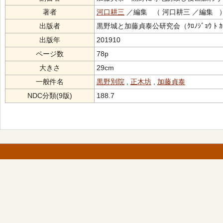
著者
河口耕三
／編集 （ 河口耕三 ／編集 
出版者
黒野城と加藤貞泰公研究会（ｸﾛﾉｼﾞｮｳ ﾄ ｶﾄｳ ｻ
出版年
201910
ページ数
78p
大きさ
29cm
一般件名
黒野別院
,
正木坊
,
加藤貞泰
NDC分類(9版)
188.7