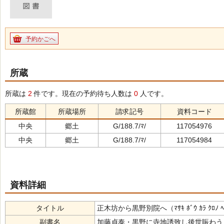
予約かごへ
所蔵
所蔵は
2
件です。現在の予約待ち人数は
0
人です。
所蔵館
所蔵場所
請求記号
資料コード
中央
郷土
G/188.7/ﾏ/
117054976
中央
郷土
G/188.7/ﾏ/
117054984
資料詳細
タイトル
正木坊から黒野別院へ（ﾏｻｷ ﾎﾞｳ ｶﾗ ｸﾛﾉ ﾍﾞ
副書名
加藤貞泰・黒野に寺地誘致し後世賑わう