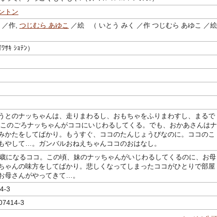
ントン
／作,
つじむら あゆこ
／絵 （ いとう みく ／作 つじむら あゆこ ／
ｻｷ ｼｮﾃﾝ）
うとのナッちゃんは、走りまわるし、おもちゃをふりまわすし、まるで
!このごろナッちゃんがココにいじわるしてくる。でも、おかあさんはナ
みかたをしてばかり。もうすぐ、ココのたんじょうびなのに。ココのこ
もやして…。ガンバルおねえちゃんココのおはなし。
7歳になるココ。この頃、妹のナッちゃんがいじわるしてくるのに、お母
ちゃんの味方をしてばかり。悲しくなってしまったココがひとりで部屋
お母さんがやってきて…。
4-3
07414-3