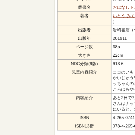
叢書名
おはなしト
著者
いとう みく
）
出版者
岩崎書店（ｲﾜ
出版年
201911
ページ数
68p
大きさ
22cm
NDC分類(9版)
913.6
児童内容紹介
ココのいも
かいじゅう
ッちゃんの
ころはもや
内容紹介
あと2日で
さんはナッ
にいると、
ISBN
4-265-0741
ISBN13桁
978-4-265-