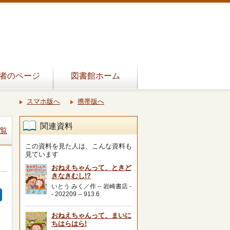
者のページ
図書館ホーム
スマホ版へ
携帯版へ
関連資料
覧
この資料を見た人は、こんな資料も
見ています
おねえちゃんって、ときど
きなきむし!?
いとう みく／作 -- 岩崎書店 -
- 202209 -- 913.6
おねえちゃんって、まいに
ちはらはら!