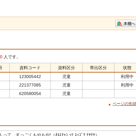
本棚へ
0
人です。
号
資料コード
資料区分
帯出区分
状態
123005442
児童
利用中
221377085
児童
利用中
620580054
児童
ページの先
て、すっごくもやもや!（ｵﾈｴﾁｬﾝ ｯﾃ ｽｯｺﾞｸ ﾓﾔﾓﾔ）