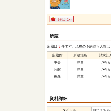
予約かごへ
所蔵
所蔵は
3
件です。現在の予約待ち人数は
所蔵館
所蔵場所
請求記
中央
児童
/F/ｲﾄ/
分館
児童
/F/ｲﾄ/
長森
児童
/F/ｲﾄ/
資料詳細
タイトル
おねえちゃんっ