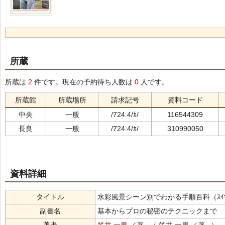
所蔵
所蔵は
2
件です。現在の予約待ち人数は
0
人です。
所蔵館
所蔵場所
請求記号
資料コード
中央
一般
/724.4/ｶ/
116544309
長良
一般
/724.4/ｶ/
310990050
資料詳細
タイトル
水彩風景シーン別でわかる手順百科（ｽｲｻｲ ﾌｳｹｲ 
副書名
基本からプロの秘密のテクニックまで