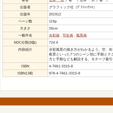
著者
笠井 一男
／著 （ 笠井 一男 ／著 ）
出版者
グラフィック社（ｸﾞﾗﾌｨｯｸｼｬ）
出版年
201912
ページ数
119p
大きさ
26cm
一般件名
水彩画
,
写生画
,
風景画
NDC分類(9版)
724.4
内容紹介
水彩風景の描き方がわかるよう、空、街
夜景といった7つのシーン別に手順とテ
方と手順なども解説する。モチーフ索引
ISBN
4-7661-3315-8
ISBN13桁
978-4-7661-3315-8