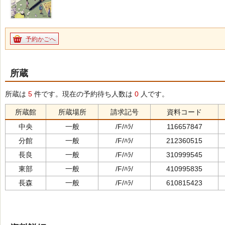
予約かごへ
所蔵
所蔵は
5
件です。現在の予約待ち人数は
0
人です。
所蔵館
所蔵場所
請求記号
資料コード
中央
一般
/F/ﾊﾗ/
116657847
分館
一般
/F/ﾊﾗ/
212360515
長良
一般
/F/ﾊﾗ/
310999545
東部
一般
/F/ﾊﾗ/
410995835
長森
一般
/F/ﾊﾗ/
610815423