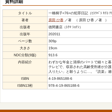
資料詳細
タイトル
一橋桐子<76>の犯罪日記（ﾋﾄﾂﾊﾞｼ ｷﾘｺ ﾅﾅｼﾞｭ
著者
原田 ひ香
／著 （ 原田 ひ香 ／著 ）
出版者
徳間書店（ﾄｸﾏ ｼｮﾃﾝ）
出版年
202011
ページ数
309p
大きさ
19cm
NDC分類(9版)
913.6
内容紹介
わずかな年金と清掃のパートで細々と暮
テレビで、収容された高齢受刑者が介護
入りたい」と願うように…。『読楽』連
ISBN
4-19-865188-6
ISBN13桁
978-4-19-865188-6