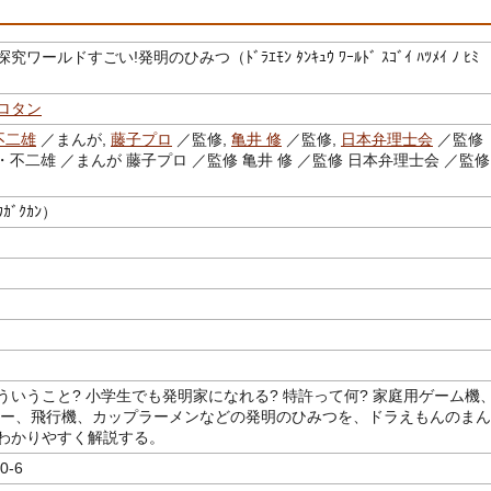
ワールドすごい!発明のひみつ（ﾄﾞﾗｴﾓﾝ ﾀﾝｷｭｳ ﾜｰﾙﾄﾞ ｽｺﾞｲ ﾊﾂﾒｲ ﾉ ﾋﾐ
ロタン
不二雄
／まんが,
藤子プロ
／監修,
亀井 修
／監修,
日本弁理士会
／監
・不二雄 ／まんが 藤子プロ ／監修 亀井 修 ／監修 日本弁理士会 ／監
ｶﾞｸｶﾝ）
ういうこと? 小学生でも発明家になれる? 特許って何? 家庭用ゲーム機
ター、飛行機、カップラーメンなどの発明のひみつを、ドラえもんのまん
わかりやすく解説する。
0-6