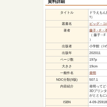
資料詳細
タイトル
ドラえもん探究
ﾂ）
叢書名
ビッグ・コ
著者
藤子・F・
（ 藤子・F
）
出版者
小学館（ｼｮｳ
出版年
202011
ページ数
197p
大きさ
19cm
一般件名
発明
NDC分類(9版)
507.1
内容紹介
発明ってど
3Dプリン
がとともに
ISBN
4-09-25918