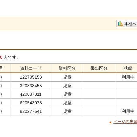
本棚へ
0
人です。
号
資料コード
資料区分
帯出区分
状態
ﾞ/
122735153
児童
利用中
ﾞ/
320838455
児童
ﾞ/
420637311
児童
ﾞ/
620543078
児童
ﾞ/
820277541
児童
利用中
ページの先