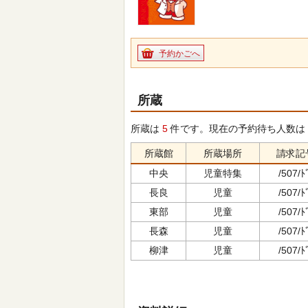
予約かごへ
所蔵
所蔵は
5
件です。現在の予約待ち人数は
所蔵館
所蔵場所
請求記
中央
児童特集
/507/ﾄ
長良
児童
/507/ﾄ
東部
児童
/507/ﾄ
長森
児童
/507/ﾄ
柳津
児童
/507/ﾄ