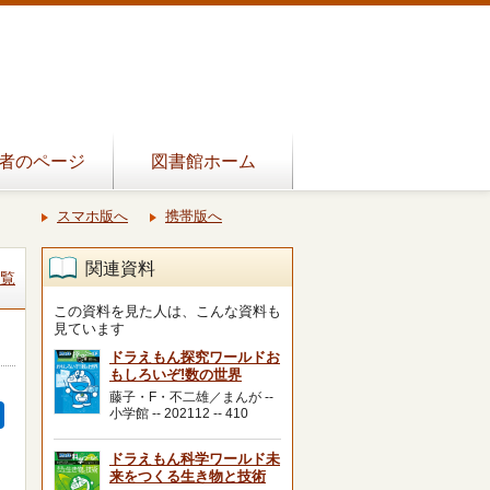
者のページ
図書館ホーム
スマホ版へ
携帯版へ
関連資料
覧
この資料を見た人は、こんな資料も
見ています
ドラえもん探究ワールドお
もしろいぞ!数の世界
藤子・F・不二雄／まんが --
小学館 -- 202112 -- 410
ドラえもん科学ワールド未
来をつくる生き物と技術