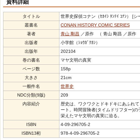
資料詳細
タイトル
世界史探偵コナン（ｾｶｲｼ ﾀﾝﾃｲ ｺﾅﾝ） [シ
叢書名
CONAN HISTORY COMIC SERIES
著者
青山 剛昌
／原作 （ 青山 剛昌 ／原作
出版者
小学館（ｼｮｳｶﾞｸｶﾝ）
出版年
202104
巻の書名
マヤ文明の真実
ページ数
158p
大きさ
21cm
一般件名
世界史
NDC分類(9版)
209
内容紹介
歴史は、ワクワクとドキドキにあふれて
ート。時間冒険者(タイムドリフター)の
栄えたマヤ文明の真実に迫る。
ISBN
4-09-296705-2
ISBN13桁
978-4-09-296705-2