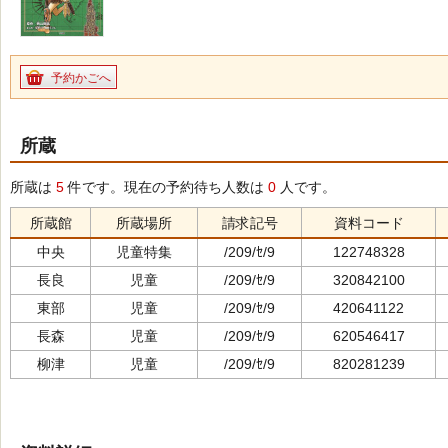
予約かごへ
所蔵
所蔵は
5
件です。現在の予約待ち人数は
0
人です。
所蔵館
所蔵場所
請求記号
資料コード
中央
児童特集
/209/ｾ/9
122748328
長良
児童
/209/ｾ/9
320842100
東部
児童
/209/ｾ/9
420641122
長森
児童
/209/ｾ/9
620546417
柳津
児童
/209/ｾ/9
820281239