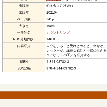
出版者
幻冬舎（ｹﾞﾝﾄｳｼｬ）
出版年
202104
ページ数
241p
大きさ
19cm
一般件名
カウンセリング
NDC分類(9版)
146.8
内容紹介
自分をまるごと受けとめると、幸せがふえ
ンセラーが、繊細な感性と一緒に生きる
クになる36の工夫を紹介する。
ISBN
4-344-03782-3
ISBN13桁
978-4-344-03782-3