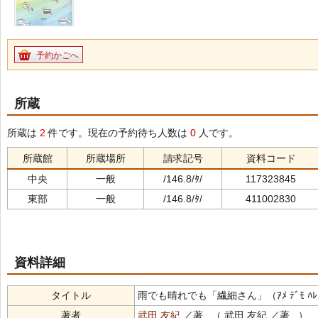
予約かごへ
所蔵
所蔵は
2
件です。現在の予約待ち人数は
0
人です。
所蔵館
所蔵場所
請求記号
資料コード
中央
一般
/146.8/ﾀ/
117323845
東部
一般
/146.8/ﾀ/
411002830
資料詳細
タイトル
雨でも晴れでも「繊細さん」（ｱﾒ ﾃﾞﾓ ﾊﾚ ﾃﾞ
著者
武田 友紀
／著 （ 武田 友紀 ／著 ）