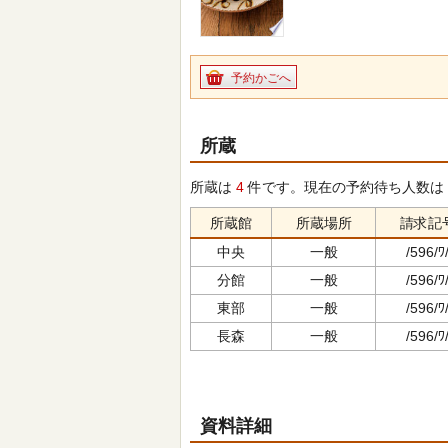
予約かごへ
所蔵
所蔵は
4
件です。現在の予約待ち人数は
所蔵館
所蔵場所
請求記
中央
一般
/596/ﾜ
分館
一般
/596/ﾜ
東部
一般
/596/ﾜ
長森
一般
/596/ﾜ
資料詳細