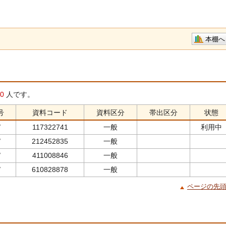
本棚へ
0
人です。
号
資料コード
資料区分
帯出区分
状態
/
117322741
一般
利用中
/
212452835
一般
/
411008846
一般
/
610828878
一般
ページの先