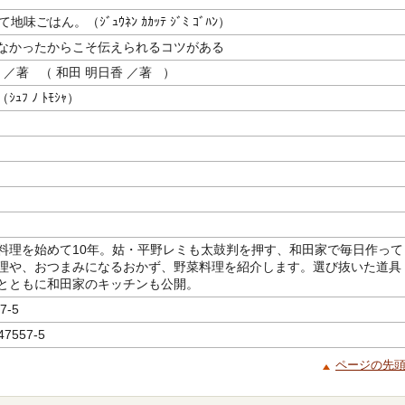
地味ごはん。（ｼﾞｭｳﾈﾝ ｶｶｯﾃ ｼﾞﾐ ｺﾞﾊﾝ）
なかったからこそ伝えられるコツがある
／著 （ 和田 明日香 ／著 ）
ｭﾌ ﾉ ﾄﾓｼｬ）
料理を始めて10年。姑・平野レミも太鼓判を押す、和田家で毎日作って
理や、おつまみになるおかず、野菜料理を紹介します。選び抜いた道具
とともに和田家のキッチンも公開。
7-5
47557-5
ページの先