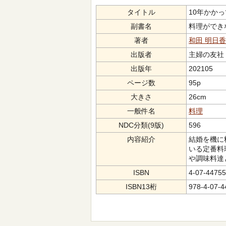
タイトル
10年かかって
副書名
料理ができ
著者
和田 明日香
出版者
主婦の友社（ｼ
出版年
202105
ページ数
95p
大きさ
26cm
一般件名
料理
NDC分類(9版)
596
内容紹介
結婚を機に
いる定番料
や調味料達
ISBN
4-07-44755
ISBN13桁
978-4-07-4