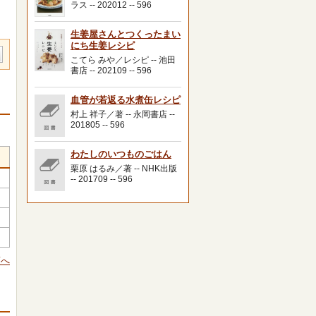
ラス -- 202012 -- 596
生姜屋さんとつくったまい
にち生姜レシピ
こてら みや／レシピ -- 池田
書店 -- 202109 -- 596
血管が若返る水煮缶レシピ
村上 祥子／著 -- 永岡書店 --
201805 -- 596
わたしのいつものごはん
栗原 はるみ／著 -- NHK出版
-- 201709 -- 596
頭へ