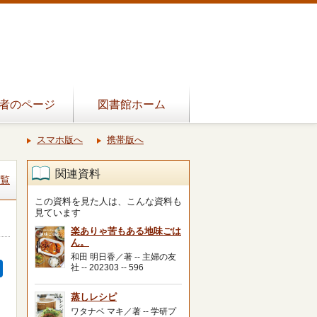
者のページ
図書館ホーム
スマホ版へ
携帯版へ
関連資料
覧
この資料を見た人は、こんな資料も
見ています
楽ありゃ苦もある地味ごは
ん。
和田 明日香／著 -- 主婦の友
社 -- 202303 -- 596
蒸しレシピ
ワタナベ マキ／著 -- 学研プ