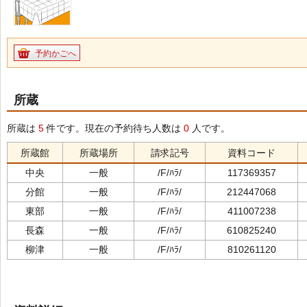
予約かごへ
所蔵
所蔵は
5
件です。現在の予約待ち人数は
0
人です。
所蔵館
所蔵場所
請求記号
資料コード
中央
一般
/F/ﾊﾗ/
117369357
分館
一般
/F/ﾊﾗ/
212447068
東部
一般
/F/ﾊﾗ/
411007238
長森
一般
/F/ﾊﾗ/
610825240
柳津
一般
/F/ﾊﾗ/
810261120