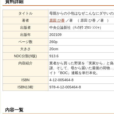
資料詳細
タイトル
母親からの小包はなぜこんなにダサいのか（ﾊﾊｵﾔ ｶﾗ
著者
原田 ひ香
／著 （ 原田 ひ香 ／著 ）
出版者
中央公論新社（ﾁｭｳｵｳ ｺｳﾛﾝ ｼﾝｼｬ）
出版年
202109
ページ数
260p
大きさ
20cm
NDC分類(9版)
913.6
内容紹介
業者から買った野菜を「実家から」と偽
謎、そして、母から届いた最後の荷物…
イト『BOC』連載を単行本化。
ISBN
4-12-005464-8
ISBN13桁
978-4-12-005464-8
内容一覧