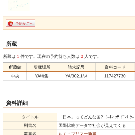
予約かごへ
所蔵
所蔵は
1
件です。現在の予約待ち人数は
0
人です。
所蔵館
所蔵場所
請求記号
資料コード
中央
YA特集
YA/302.1/ﾎ/
117427730
資料詳細
タイトル
「日本」ってどんな国?（ﾆﾎﾝ ｯﾃ ﾄﾞﾝﾅ ｸ
副書名
国際比較データで社会が見えてくる
叢書名
ちくまプリマー新書