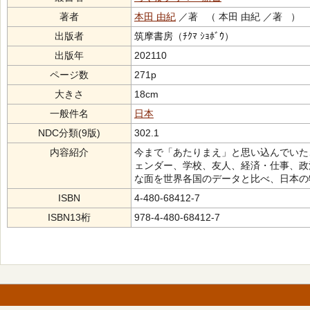
著者
本田 由紀
／著 （ 本田 由紀 ／著 ）
出版者
筑摩書房（ﾁｸﾏ ｼｮﾎﾞｳ）
出版年
202110
ページ数
271p
大きさ
18cm
一般件名
日本
NDC分類(9版)
302.1
内容紹介
今まで「あたりまえ」と思い込んでいたこ
ェンダー、学校、友人、経済・仕事、政
な面を世界各国のデータと比べ、日本の
ISBN
4-480-68412-7
ISBN13桁
978-4-480-68412-7