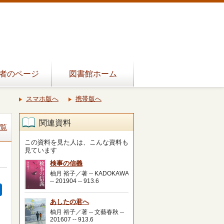
者のページ
図書館ホーム
スマホ版へ
携帯版へ
関連資料
覧
この資料を見た人は、こんな資料も
見ています
検事の信義
柚月 裕子／著 -- KADOKAWA
-- 201904 -- 913.6
あしたの君へ
柚月 裕子／著 -- 文藝春秋 --
201607 -- 913.6