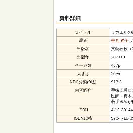
資料詳細
タイトル
ミカエルの鼓動
著者
柚月 裕子
／
出版者
文藝春秋（ﾌﾞﾝ
出版年
202110
ページ数
467p
大きさ
20cm
NDC分類(9版)
913.6
内容紹介
手術支援ロ
医師・真木
若手医師が
ISBN
4-16-39144
ISBN13桁
978-4-16-3