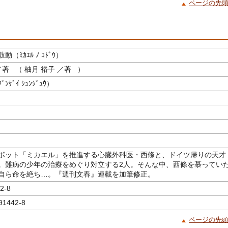
ページの先
（ﾐｶｴﾙ ﾉ ｺﾄﾞｳ）
著 （ 柚月 裕子 ／著 ）
ｹﾞｲ ｼｭﾝｼﾞｭｳ）
ボット「ミカエル」を推進する心臓外科医・西條と、ドイツ帰りの天才
。難病の少年の治療をめぐり対立する2人。そんな中、西條を慕ってい
自ら命を絶ち…。『週刊文春』連載を加筆修正。
2-8
91442-8
ページの先