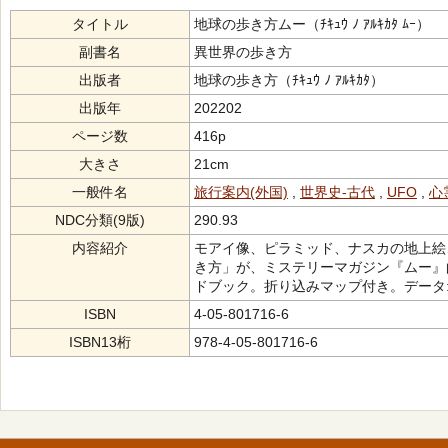
タイトル
地球の歩き方ムー（ﾁｷｭｳ ﾉ ｱﾙｷｶﾀ ﾑｰ）
副書名
異世界の歩き方
出版者
地球の歩き方（ﾁｷｭｳ ﾉ ｱﾙｷｶﾀ）
出版年
202202
ページ数
416p
大きさ
21cm
一般件名
旅行案内(外国)
,
世界史-古代
,
UFO
,
心
NDC分類(9版)
290.93
内容紹介
モアイ像、ピラミッド、ナスカの地上絵
き方」が、ミステリーマガジン『ムー』
ドブック。折り込みマップ付き。データ:2
ISBN
4-05-801716-6
ISBN13桁
978-4-05-801716-6