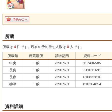
予約かごへ
所蔵
所蔵は
4
件です。現在の予約待ち人数は
0
人です。
所蔵館
所蔵場所
請求記号
資料コード
中央
一般
/290.9/ﾁ/
117436585
長良
一般
/290.9/ﾁ/
311011691
長森
一般
/290.9/ﾁ/
610832816
柳津
一般
/290.9/ﾁ/
810264854
資料詳細