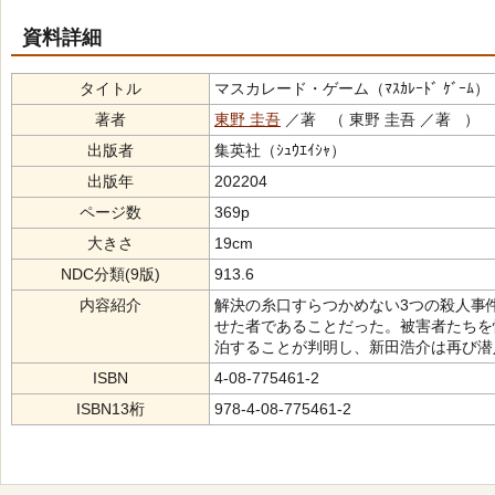
資料詳細
タイトル
マスカレード・ゲーム（ﾏｽｶﾚｰﾄﾞ ｹﾞｰﾑ）
著者
東野 圭吾
／著 （ 東野 圭吾 ／著 ）
出版者
集英社（ｼｭｳｴｲｼｬ）
出版年
202204
ページ数
369p
大きさ
19cm
NDC分類(9版)
913.6
内容紹介
解決の糸口すらつかめない3つの殺人事
せた者であることだった。被害者たちを
泊することが判明し、新田浩介は再び潜
ISBN
4-08-775461-2
ISBN13桁
978-4-08-775461-2