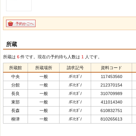
予約かごへ
所蔵
所蔵は
6
件です。現在の予約待ち人数は
1
人です。
所蔵館
所蔵場所
請求記号
資料コード
中央
一般
/F/ﾋｶﾞ/
117453560
分館
一般
/F/ﾋｶﾞ/
212370154
長良
一般
/F/ﾋｶﾞ/
310709989
東部
一般
/F/ﾋｶﾞ/
411014340
長森
一般
/F/ﾋｶﾞ/
610832751
柳津
一般
/F/ﾋｶﾞ/
810265613