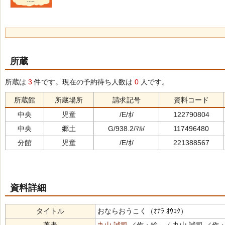
所蔵
所蔵は
3
件です。現在の予約待ち人数は
0
人です。
所蔵館
所蔵場所
請求記号
資料コード
中央
児童
/E/ｵ/
122790804
中央
郷土
G/938.2/ﾏﾙ/
117496480
分館
児童
/E/ｵ/
221388567
資料詳細
タイトル
おならおうこく（ｵﾅﾗ ｵｳｺｸ）