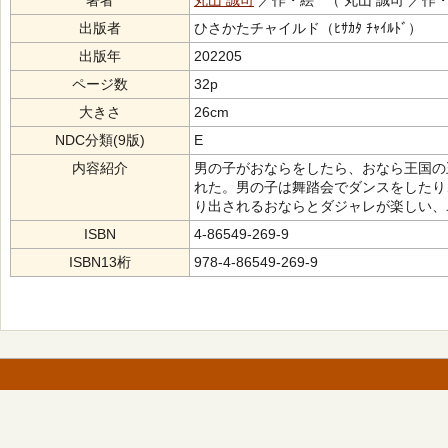
著者
丸山 誠司
／作・絵 （ 丸山 誠司 ／作
出版者
ひさかたチャイルド（ﾋｻｶﾀ ﾁｬｲﾙﾄﾞ）
出版年
202205
ページ数
32p
大きさ
26cm
NDC分類(9版)
E
内容紹介
男の子がおならをしたら、おなら王国の
れた。男の子は舞踏会でダンスをしたり
り出されるおならとダジャレが楽しい、
ISBN
4-86549-269-9
ISBN13桁
978-4-86549-269-9