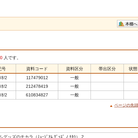
本棚へ
0
人です。
記号
資料コード
資料区分
帯出区分
状態
/ｵ/2
117479012
一般
/ｵ/2
212478419
一般
/ｵ/2
610834827
一般
ページの先
ッズのチカラ（ﾐｭｰｼﾞｱﾑ ｸﾞｯｽﾞ ﾉ ﾁｶﾗ） 2