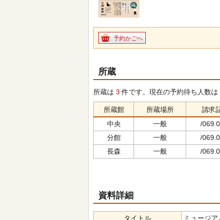
予約かごへ
所蔵
所蔵は
3
件です。現在の予約待ち人数は
所蔵館
所蔵場所
請求
中央
一般
/069.0
分館
一般
/069.0
長森
一般
/069.0
資料詳細
タイトル
ミュージアムグ