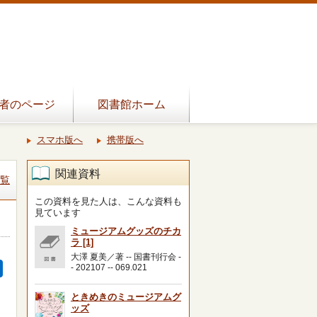
者のページ
図書館ホーム
スマホ版へ
携帯版へ
関連資料
覧
この資料を見た人は、こんな資料も
見ています
ミュージアムグッズのチカ
ラ [1]
大澤 夏美／著 -- 国書刊行会 -
- 202107 -- 069.021
ときめきのミュージアムグ
ッズ