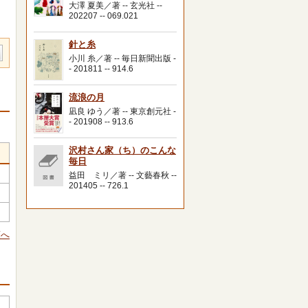
大澤 夏美／著 -- 玄光社 --
202207 -- 069.021
針と糸
小川 糸／著 -- 毎日新聞出版 -
- 201811 -- 914.6
流浪の月
凪良 ゆう／著 -- 東京創元社 -
- 201908 -- 913.6
沢村さん家（ち）のこんな
毎日
益田 ミリ／著 -- 文藝春秋 --
201405 -- 726.1
頭へ