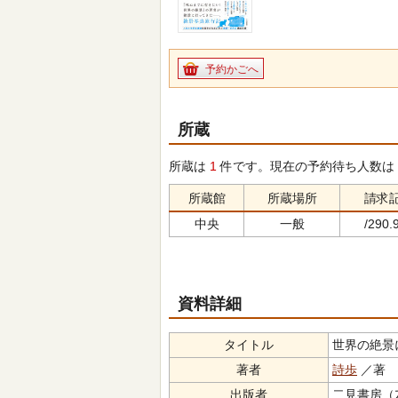
予約かごへ
所蔵
所蔵は
1
件です。現在の予約待ち人数は
所蔵館
所蔵場所
請求
中央
一般
/290.9
資料詳細
タイトル
世界の絶景に行
著者
詩歩
／著 
出版者
二見書房（ﾌﾀ