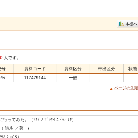
本棚へ
0
人です。
記号
資料コード
資料区分
帯出区分
状態
/ｼ/
117479144
一般
ページの先
ってみた。（ｾｶｲ ﾉ ｾﾞｯｹｲ ﾆ ｲｯﾃ ﾐﾀ）
（ 詩歩 ／著 ）
ﾐ ｼｮﾎﾞｳ）