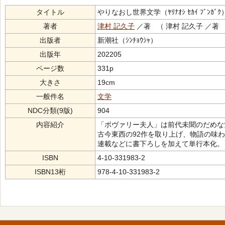
タイトル
やりなおし世界文学（ﾔﾘﾅｵｼ ｾｶｲ ﾌﾞﾝｶﾞｸ
著者
津村 記久子
／著 （ 津村 記久子 ／著
出版者
新潮社（ｼﾝﾁｮｳｼｬ）
出版年
202205
ページ数
331p
大きさ
19cm
一般件名
文学
NDC分類(9版)
904
内容紹介
「ボヴァリー夫人」は前代未聞のだめな
古今東西の92作を取り上げ、物語の味
連載などに書下ろしを加えて単行本化。
ISBN
4-10-331983-2
ISBN13桁
978-4-10-331983-2