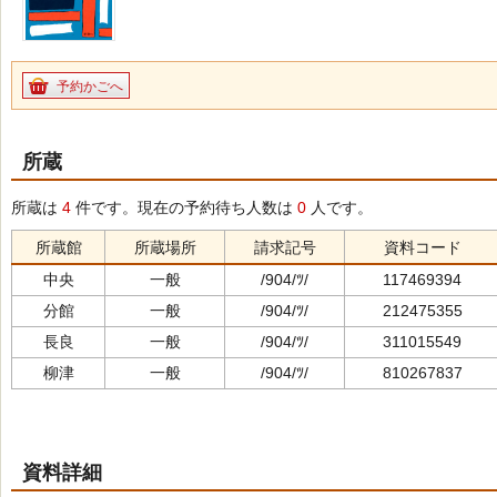
予約かごへ
所蔵
所蔵は
4
件です。現在の予約待ち人数は
0
人です。
所蔵館
所蔵場所
請求記号
資料コード
中央
一般
/904/ﾂ/
117469394
分館
一般
/904/ﾂ/
212475355
長良
一般
/904/ﾂ/
311015549
柳津
一般
/904/ﾂ/
810267837
資料詳細