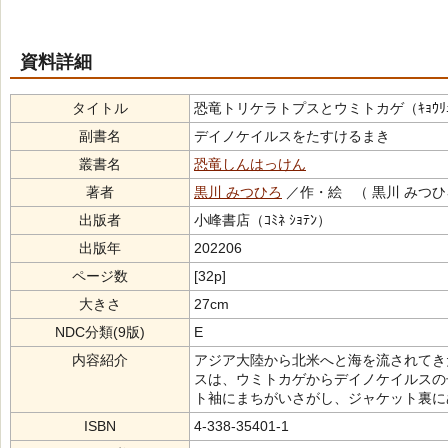
資料詳細
タイトル
恐竜トリケラトプスとウミトカゲ（ｷｮｳﾘｭｳ ﾄﾘｹ
副書名
デイノケイルスをたすけるまき
叢書名
恐竜しんはっけん
著者
黒川 みつひろ
／作・絵 （ 黒川 みつひ
出版者
小峰書店（ｺﾐﾈ ｼｮﾃﾝ）
出版年
202206
ページ数
[32p]
大きさ
27cm
NDC分類(9版)
E
内容紹介
アジア大陸から北米へと海を流されてき
スは、ウミトカゲからデイノケイルスの
ト袖にまちがいさがし、ジャケット裏に
ISBN
4-338-35401-1