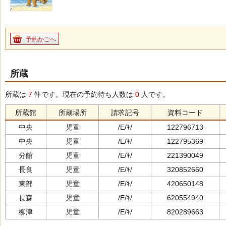
予約かごへ
所蔵
所蔵は
7
件です。現在の予約待ち人数は
0
人です。
所蔵館
所蔵場所
請求記号
資料コード
中央
児童
/E/ｷ/
122796713
中央
児童
/E/ｷ/
122795369
分館
児童
/E/ｷ/
221390049
長良
児童
/E/ｷ/
320852660
東部
児童
/E/ｷ/
420650148
長森
児童
/E/ｷ/
620554940
柳津
児童
/E/ｷ/
820289663