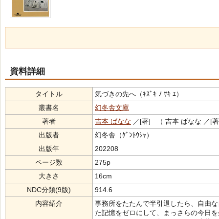
資料詳細
タイトル
気づきの先へ（ｷｽﾞｷ ﾉ ｻｷ ｴ）
叢書名
幻冬舎文庫
著者
吉本 ばなな
／[著] （ 吉本 ばなな ／[著
出版者
幻冬舎（ｹﾞﾝﾄｳｼｬ）
出版年
202208
ページ数
275p
大きさ
16cm
NDC分類(9版)
914.6
内容紹介
事務所をたたんで半引退したら、自由な
た記憶をゼロにして、まっさらの今日を