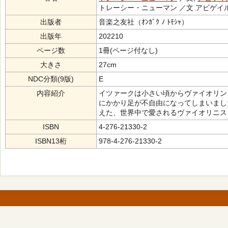
トレーシー・ニューマン ／文 アビゲイル
出版者
音楽之友社（ｵﾝｶﾞｸ ﾉ ﾄﾓｼｬ）
出版年
202210
ページ数
1冊(ページ付なし)
大きさ
27cm
NDC分類(9版)
E
内容紹介
イツァークは小さい頃からヴァイオリン
にかかり足が不自由になってしまいまし
えた、世界中で愛されるヴァイオリニス
ISBN
4-276-21330-2
ISBN13桁
978-4-276-21330-2