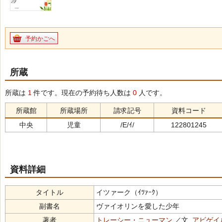
予約かごへ
所蔵
所蔵は
1
件です。現在の予約待ち人数は
0
人です。
所蔵館
所蔵場所
請求記号
資料コード
中央
児童
/E/ｲ/
122801245
資料詳細
タイトル
イツァーク（ｲﾂｧｰｸ）
副書名
ヴァイオリンを愛した少年
著者
トレーシー・ニューマン
／文,
アビゲイ