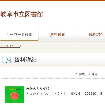
岐阜市立図書館
キーワード検索
資料検索
資料紹介
トップメニュー
>
資料詳細
1 件中、 1 件目
みかんくんがね…
とよた かずひこ／さく・え -- 童心社 -- 202210 -- E