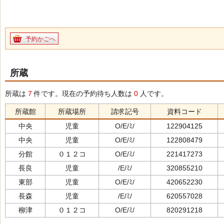
予約かごへ
所蔵
所蔵は
7
件です。現在の予約待ち人数は
0
人です。
所蔵館
所蔵場所
請求記号
資料コード
中央
児童
O/E/ﾐ/
122904125
中央
児童
O/E/ﾐ/
122808479
分館
０１２コ
O/E/ﾐ/
221417273
長良
児童
/E/ﾐ/
320855210
東部
児童
O/E/ﾐ/
420652230
長森
児童
/E/ﾐ/
620557028
柳津
０１２コ
O/E/ﾐ/
820291218