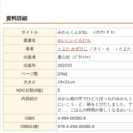
資料詳細
タイトル
みかんくんがね…（ﾐｶﾝｸﾝ ｶﾞﾈ）
叢書名
おいしいともだち
著者
とよた かずひこ
／さく・え （ とよた
出版者
童心社（ﾄﾞｳｼﾝｼｬ）
出版年
202210
ページ数
[24p]
大きさ
19×21cm
NDC分類(9版)
E
内容紹介
みかん箱の中でひとりぼっちのみかんく
にいこう」と、箱をとびだしました。で
と…。ごはんの時間が楽しくなるおいし
ISBN
4-494-00380-8
ISBN13桁
978-4-494-00380-8