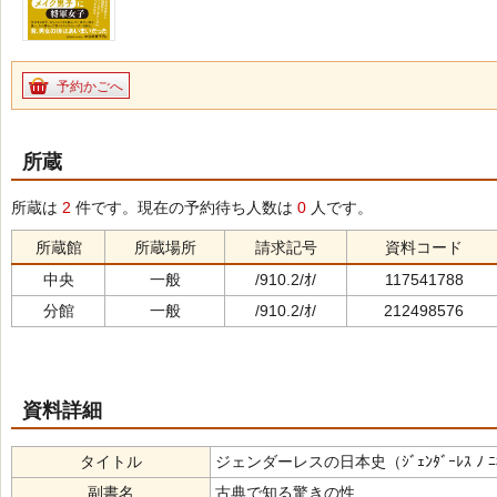
予約かごへ
所蔵
所蔵は
2
件です。現在の予約待ち人数は
0
人です。
所蔵館
所蔵場所
請求記号
資料コード
中央
一般
/910.2/ｵ/
117541788
分館
一般
/910.2/ｵ/
212498576
資料詳細
タイトル
ジェンダーレスの日本史（ｼﾞｪﾝﾀﾞｰﾚｽ ﾉ ﾆ
副書名
古典で知る驚きの性