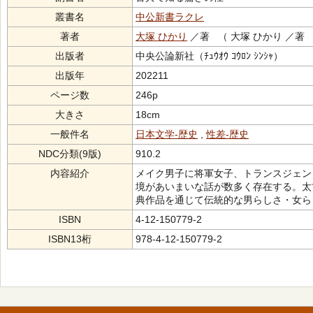
叢書名
中公新書ラクレ
著者
大塚 ひかり
／著 （ 大塚 ひかり ／著
出版者
中央公論新社（ﾁｭｳｵｳ ｺｳﾛﾝ ｼﾝｼｬ）
出版年
202211
ページ数
246p
大きさ
18cm
一般件名
日本文学-歴史
,
性差-歴史
NDC分類(9版)
910.2
内容紹介
メイク男子に将軍女子、トランスジェンダ
境があいまいな話が数多く存在する。太
典作品を通じて伝統的な男らしさ・女ら
ISBN
4-12-150779-2
ISBN13桁
978-4-12-150779-2