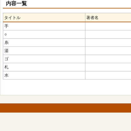
内容一覧
タイトル
著者名
手
○
糸
湯
ゴ
札
水