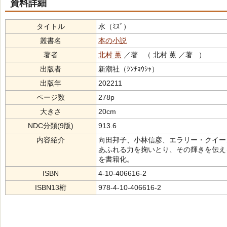
資料詳細
タイトル
水（ﾐｽﾞ）
叢書名
本の小説
著者
北村 薫
／著 （ 北村 薫 ／著 ）
出版者
新潮社（ｼﾝﾁｮｳｼｬ）
出版年
202211
ページ数
278p
大きさ
20cm
NDC分類(9版)
913.6
内容紹介
向田邦子、小林信彦、エラリー・クイー
あふれる力を掬いとり、その輝きを伝え
を書籍化。
ISBN
4-10-406616-2
ISBN13桁
978-4-10-406616-2