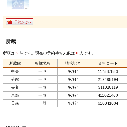
予約かごへ
所蔵
所蔵は
5
件です。現在の予約待ち人数は
0
人です。
所蔵館
所蔵場所
請求記号
資料コード
中央
一般
/F/ｷﾀ/
117537853
分館
一般
/F/ｷﾀ/
212495194
長良
一般
/F/ｷﾀ/
311020119
東部
一般
/F/ｷﾀ/
411021460
長森
一般
/F/ｷﾀ/
610841084