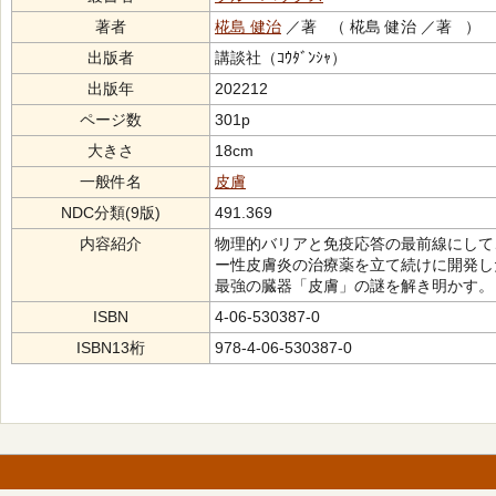
著者
椛島 健治
／著 （ 椛島 健治 ／著 ）
出版者
講談社（ｺｳﾀﾞﾝｼｬ）
出版年
202212
ページ数
301p
大きさ
18cm
一般件名
皮膚
NDC分類(9版)
491.369
内容紹介
物理的バリアと免疫応答の最前線にして
ー性皮膚炎の治療薬を立て続けに開発し
最強の臓器「皮膚」の謎を解き明かす。
ISBN
4-06-530387-0
ISBN13桁
978-4-06-530387-0