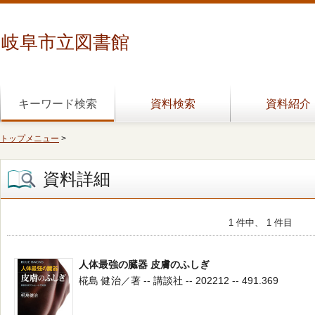
岐阜市立図書館
キーワード検索
資料検索
資料紹介
トップメニュー
>
資料詳細
1 件中、 1 件目
人体最強の臓器 皮膚のふしぎ
椛島 健治／著 -- 講談社 -- 202212 -- 491.369