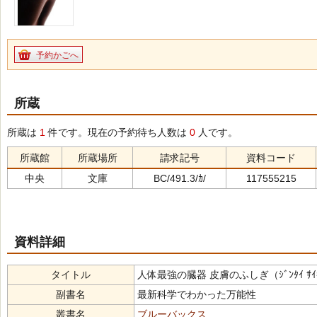
予約かごへ
所蔵
所蔵は
1
件です。現在の予約待ち人数は
0
人です。
所蔵館
所蔵場所
請求記号
資料コード
中央
文庫
BC/491.3/ｶ/
117555215
資料詳細
タイトル
人体最強の臓器 皮膚のふしぎ（ｼﾞﾝﾀｲ ｻｲｷｮｳ ﾉ
副書名
最新科学でわかった万能性
叢書名
ブルーバックス